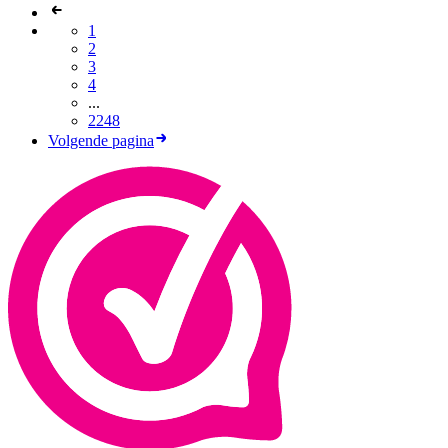
1
2
3
4
...
2248
Volgende pagina