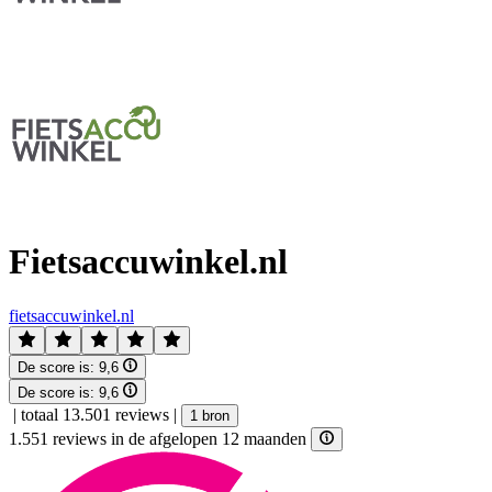
Fietsaccuwinkel.nl
fietsaccuwinkel.nl
De score is:
9,6
De score is:
9,6
|
totaal 13.501 reviews
|
1 bron
1.551 reviews in de afgelopen 12 maanden