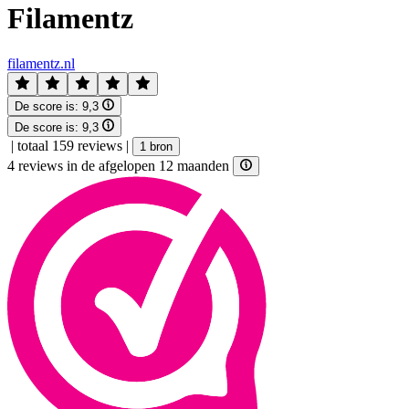
Filamentz
filamentz.nl
De score is:
9,3
De score is:
9,3
|
totaal 159 reviews
|
1 bron
4 reviews in de afgelopen 12 maanden