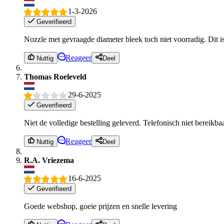
1-3-2026
Geverifieerd
Nozzle met gevraagde diameter bleek toch niet voorradig. Dit i
Reageer
Nuttig
Deel
Thomas Roeleveld
29-6-2025
Geverifieerd
Niet de volledige bestelling geleverd. Telefonisch niet bereikb
Reageer
Nuttig
Deel
R.A. Vriezema
16-6-2025
Geverifieerd
Goede webshop, goeie prijzen en snelle levering