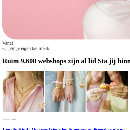
Vanaf
p/m
je eigen keurmerk
6,-
Ruim 9.600 webshops zijn al lid
Sta jij bin
Legally Kind | On-trend sieraden & gepersonaliseerde cadeaus