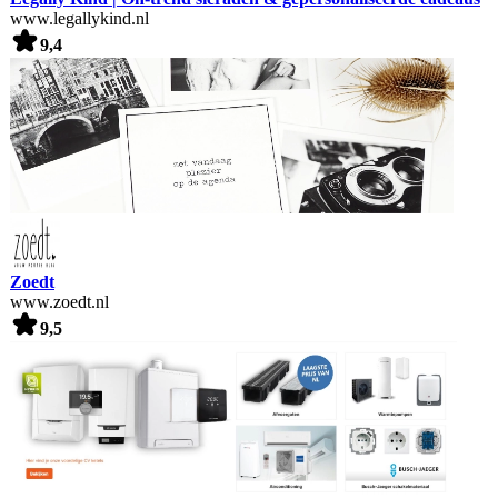
www.legallykind.nl
9,4
Zoedt
www.zoedt.nl
9,5