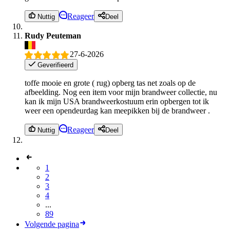
Reageer
Nuttig
Deel
Rudy Peuteman
27-6-2026
Geverifieerd
toffe mooie en grote ( rug) opberg tas net zoals op de
afbeelding. Nog een item voor mijn brandweer collectie, nu
kan ik mijn USA brandweerkostuum erin opbergen tot ik
weer een opendeurdag kan meepikken bij de brandweer .
Reageer
Nuttig
Deel
1
2
3
4
...
89
Volgende pagina