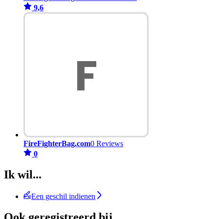
9,6
FireFighterBag.com
0 Reviews
0
Ik wil...
Een geschil indienen
Ook geregistreerd bij