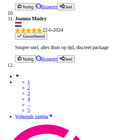
Reageer
Nuttig
Deel
Joanna Madry
22-6-2024
Geverifieerd
Snuper snel, alles thuis op tijd, discreet package
Reageer
Nuttig
Deel
1
2
3
4
...
5
Volgende pagina