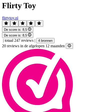
Flirty Toy
flirtytoy.nl
De score is:
8,5
De score is:
8,5
|
totaal 247 reviews
|
4 bronnen
20 reviews in de afgelopen 12 maanden