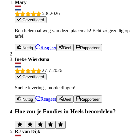
Mary
5-8-2026
Geverifieerd
Ben helemaal weg van deze placemats! Echt zó gezellig op
tafel!
Reageer
Nuttig
Deel
Rapporteer
Ineke Wierdsma
27-7-2026
Geverifieerd
Snelle levering , mooie dingen!
Reageer
Nuttig
Deel
Rapporteer
Hoe zou je Foodies in Heels beoordelen?
RJ van Dijk