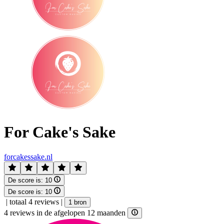
For Cake's Sake
forcakessake.nl
De score is:
10
De score is:
10
|
totaal 4 reviews
|
1 bron
4 reviews in de afgelopen 12 maanden