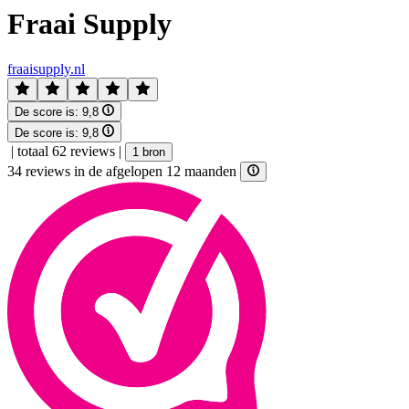
Fraai Supply
fraaisupply.nl
De score is:
9,8
De score is:
9,8
|
totaal 62 reviews
|
1 bron
34 reviews in de afgelopen 12 maanden