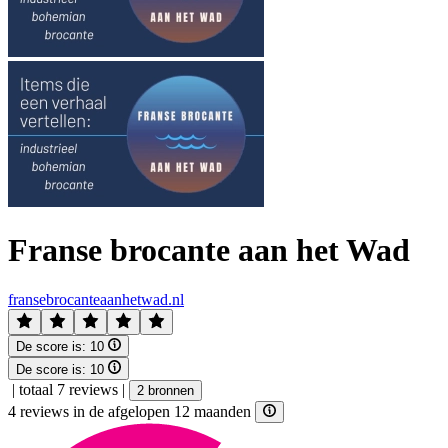
Franse brocante aan het Wad
fransebrocanteaanhetwad.nl
De score is:
10
De score is:
10
|
totaal 7 reviews
|
2 bronnen
4 reviews in de afgelopen 12 maanden