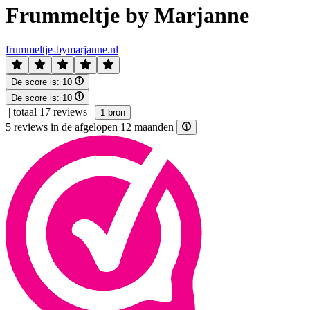
Frummeltje by Marjanne
frummeltje-bymarjanne.nl
De score is:
10
De score is:
10
|
totaal 17 reviews
|
1 bron
5 reviews in de afgelopen 12 maanden