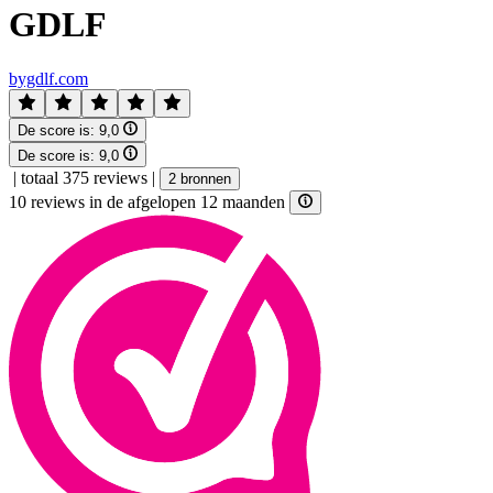
GDLF
bygdlf.com
De score is:
9,0
De score is:
9,0
|
totaal 375 reviews
|
2 bronnen
10 reviews in de afgelopen 12 maanden