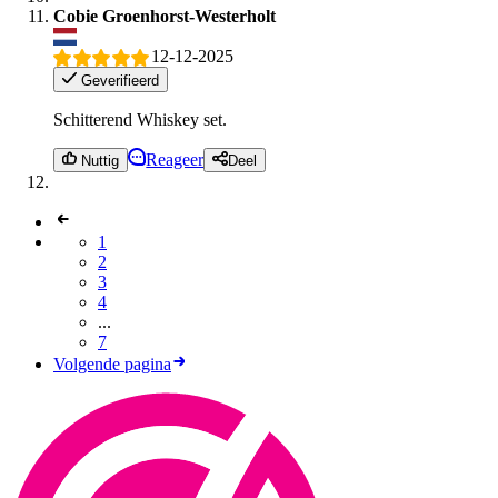
Cobie Groenhorst-Westerholt
12-12-2025
Geverifieerd
Schitterend Whiskey set.
Reageer
Nuttig
Deel
1
2
3
4
...
7
Volgende pagina