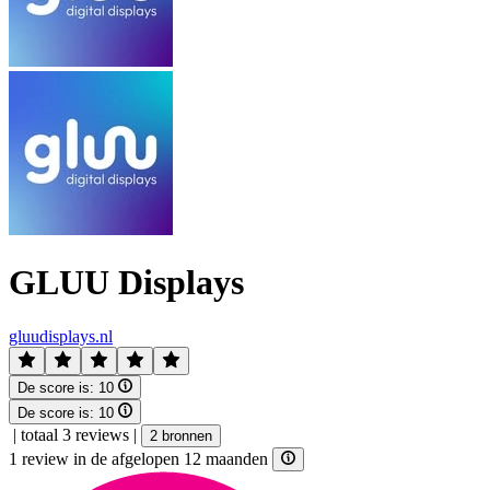
GLUU Displays
gluudisplays.nl
De score is:
10
De score is:
10
|
totaal 3 reviews
|
2 bronnen
1 review in de afgelopen 12 maanden