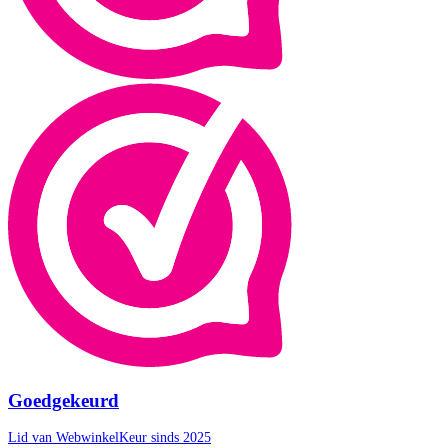
Goedgekeurd
Lid van WebwinkelKeur sinds 2025