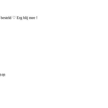
 besteld ♡ Erg blij mee !
🫶🫶