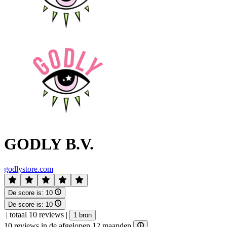
GODLY B.V.
godlystore.com
De score is:
10
De score is:
10
|
totaal 10 reviews
|
1 bron
10 reviews in de afgelopen 12 maanden