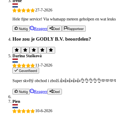
Irene
27-7-2026
Hele fijne service! Via whatsapp meteen geholpen en wat leuks
Reageer
Nuttig
Deel
Rapporteer
Hoe zou je GODLY B.V. beoordelen?
Darina Stašková
11-7-2026
Geverifieerd
Super skvělý obchod i zboží.👍👍👍👍👍👌👌👌👌👌🫶🫶🫶
Reageer
Nuttig
Deel
Pien
10-6-2026