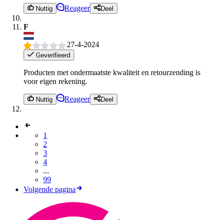
Reageer
Nuttig
Deel
F
27-4-2024
Geverifieerd
Producten met ondermaatste kwaliteit en retourzending is
voor eigen rekening.
Reageer
Nuttig
Deel
1
2
3
4
...
99
Volgende pagina