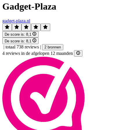
Gadget-Plaza
gadget-plaza.nl
De score is:
8,1
De score is:
8,1
|
totaal 738 reviews
|
2 bronnen
4 reviews in de afgelopen 12 maanden