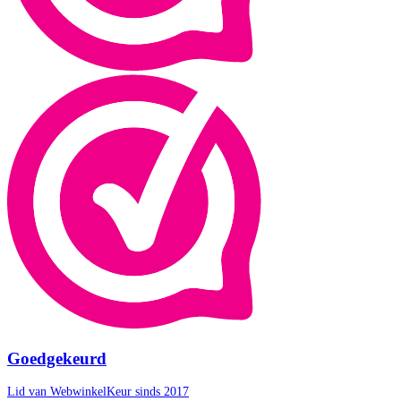
Goedgekeurd
Lid van WebwinkelKeur sinds 2017