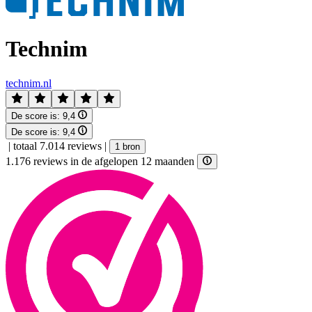
Technim
technim.nl
De score is:
9,4
De score is:
9,4
|
totaal 7.014 reviews
|
1 bron
1.176 reviews in de afgelopen 12 maanden