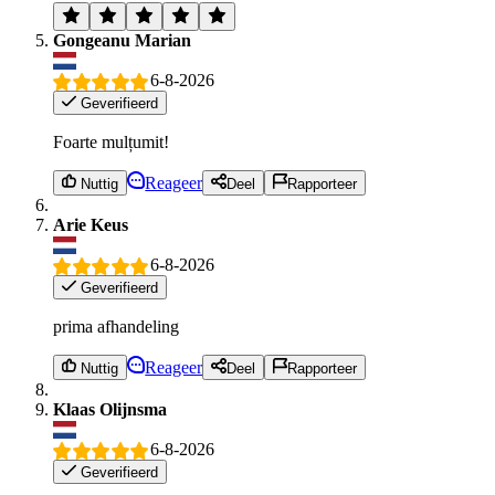
Gongeanu Marian
6-8-2026
Geverifieerd
Foarte mulțumit!
Reageer
Nuttig
Deel
Rapporteer
Arie Keus
6-8-2026
Geverifieerd
prima afhandeling
Reageer
Nuttig
Deel
Rapporteer
Klaas Olijnsma
6-8-2026
Geverifieerd