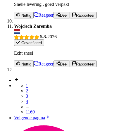
Snelle levering , goed verpakt
Reageer
Nuttig
Deel
Rapporteer
Wojciech Zaremba
6-8-2026
Geverifieerd
Echt sneel
Reageer
Nuttig
Deel
Rapporteer
1
2
3
4
...
1169
Volgende pagina