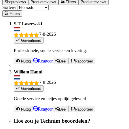
Shopreviews
Productreviews
Filters
Productreviews
Sorteren
Filters
S.T Laszewski
7-8-2026
Geverifieerd
Professionele, snelle service en levering.
Reageer
Nuttig
Deel
Rapporteer
William Hanni
7-8-2026
Geverifieerd
Goede service en netjes op tijd geleverd
Reageer
Nuttig
Deel
Rapporteer
Hoe zou je Technim beoordelen?