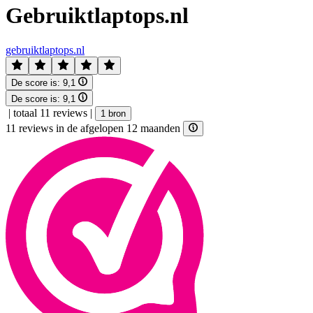
Gebruiktlaptops.nl
gebruiktlaptops.nl
De score is:
9,1
De score is:
9,1
|
totaal 11 reviews
|
1 bron
11 reviews in de afgelopen 12 maanden