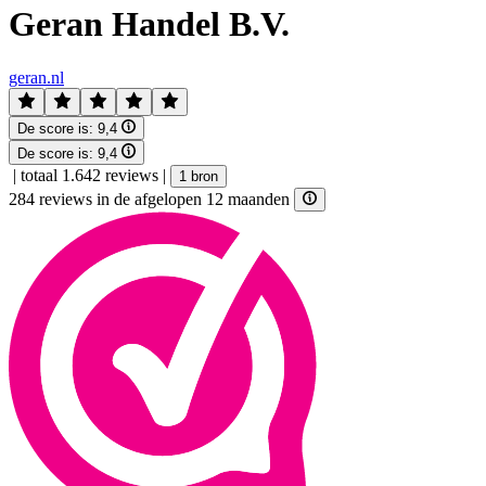
Geran Handel B.V.
geran.nl
De score is:
9,4
De score is:
9,4
|
totaal 1.642 reviews
|
1 bron
284 reviews in de afgelopen 12 maanden