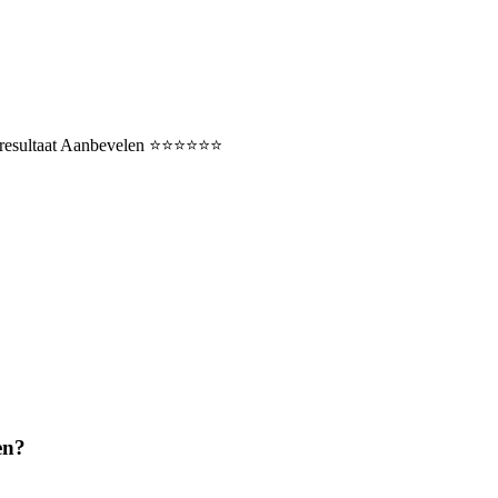
ultaat Aanbevelen ⭐️⭐️⭐️⭐️⭐️⭐️
en?