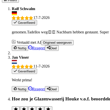
Filters
Ralf Schwalm
17-7-2026
Geverifieerd
genomen.Tadellos weg👏👏 Nachbarn hebben gestaunt. Super res
Vertaald met AI
Origineel weergeven
Reageer
Nuttig
Deel
Jan Visser
11-7-2026
Geverifieerd
Werkt prima!
Reageer
Nuttig
Deel
Hoe zou je Glazenwasserij Houke v.o.f. beoordel