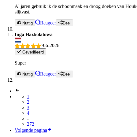
Al jaren gebruik ik de schoonmaak en droog doeken van Houke 
slijtvast.
Reageer
Nuttig
Deel
Inga Hazbolatowa
9-6-2026
Geverifieerd
Super
Reageer
Nuttig
Deel
1
2
3
4
...
272
Volgende pagina