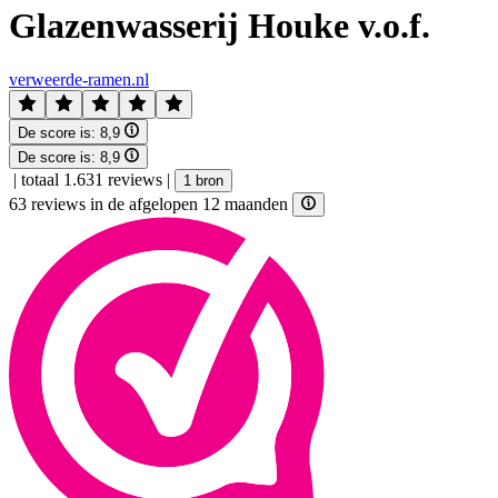
Glazenwasserij Houke v.o.f.
verweerde-ramen.nl
De score is:
8,9
De score is:
8,9
|
totaal 1.631 reviews
|
1 bron
63 reviews in de afgelopen 12 maanden