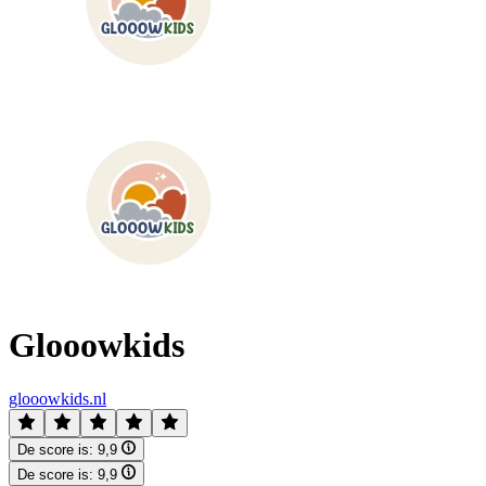
Glooowkids
glooowkids.nl
De score is:
9,9
De score is:
9,9