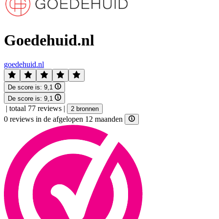
Goedehuid.nl
goedehuid.nl
De score is:
9,1
De score is:
9,1
|
totaal 77 reviews
|
2 bronnen
0 reviews in de afgelopen 12 maanden