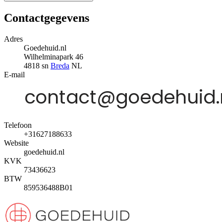
Contactgegevens
Adres
Goedehuid.nl
Wilhelminapark 46
4818 sn
Breda
NL
E-mail
Telefoon
+31627188633
Website
goedehuid.nl
KVK
73436623
BTW
859536488B01