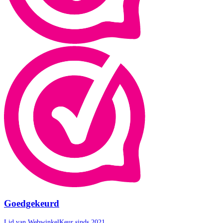
Goedgekeurd
Lid van WebwinkelKeur sinds 2021