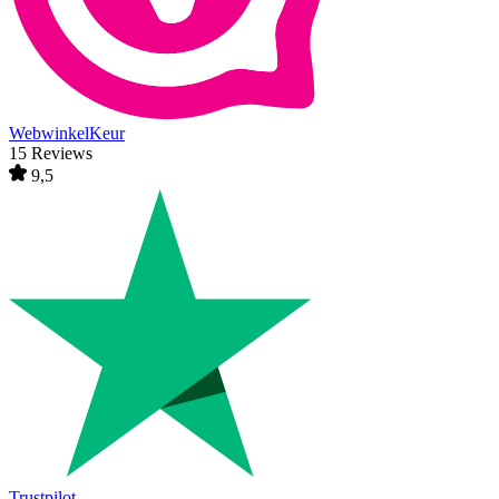
WebwinkelKeur
15 Reviews
9,5
Trustpilot