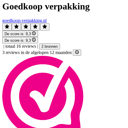
Goedkoop verpakking
goedkoop-verpakking.nl
De score is:
9,3
De score is:
9,3
|
totaal 16 reviews
|
2 bronnen
3 reviews in de afgelopen 12 maanden