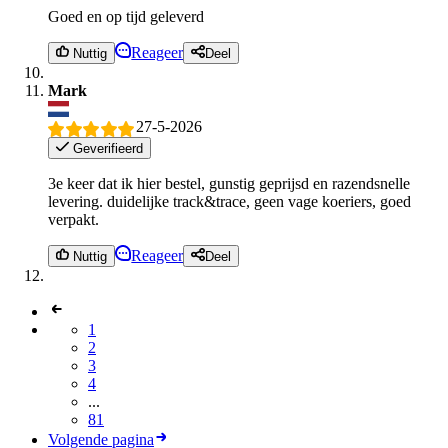
Goed en op tijd geleverd
Reageer
Nuttig
Deel
Mark
27-5-2026
Geverifieerd
3e keer dat ik hier bestel, gunstig geprijsd en razendsnelle
levering. duidelijke track&trace, geen vage koeriers, goed
verpakt.
Reageer
Nuttig
Deel
1
2
3
4
...
81
Volgende pagina