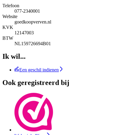
Telefoon
077-2340001
Website
goedkoopverven.nl
KVK
12147003
BTW
NL159726694B01
Ik wil...
Een geschil indienen
Ook geregistreerd bij