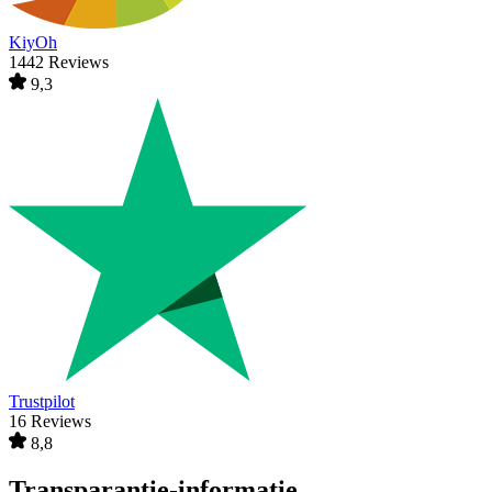
KiyOh
1442 Reviews
9,3
Trustpilot
16 Reviews
8,8
Transparantie-informatie