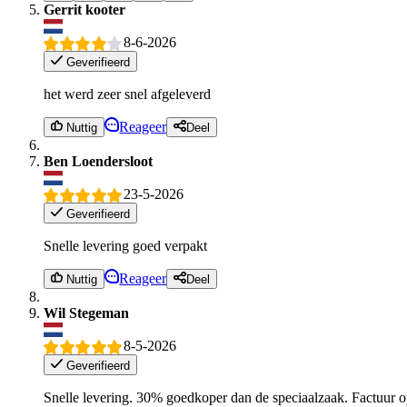
Gerrit kooter
8-6-2026
Geverifieerd
het werd zeer snel afgeleverd
Reageer
Nuttig
Deel
Ben Loendersloot
23-5-2026
Geverifieerd
Snelle levering goed verpakt
Reageer
Nuttig
Deel
Wil Stegeman
8-5-2026
Geverifieerd
Snelle levering. 30% goedkoper dan de speciaalzaak. Factuur 