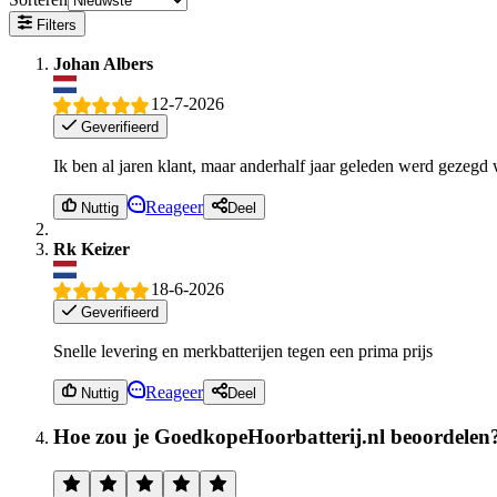
Filters
Johan Albers
12-7-2026
Geverifieerd
Ik ben al jaren klant, maar anderhalf jaar geleden werd gezegd 
Reageer
Nuttig
Deel
Rk Keizer
18-6-2026
Geverifieerd
Snelle levering en merkbatterijen tegen een prima prijs
Reageer
Nuttig
Deel
Hoe zou je GoedkopeHoorbatterij.nl beoordelen