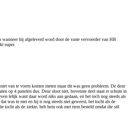
len wanneer hij afgeleverd word door de vaste vervoerder van HB
kt super.
ze niet van te voren komen meten maar dit was geen probleem. De deur
 maten op 4 panelen dus. Deur sloot niet, bovenste deel staat er schuin in
 even lelijk want daar word niks aan gedaan, en het toch nog steeds als
at was in mei en hij is nog steeds niet geweest, het tocht als de
e tocht als de ziekte, heb hem ook met riem besteld omdat die stil