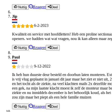
Reageer
Nuttig
Deel
Jip
6-2-2023
Kwaliteit en service met hoofdletters! Heb een proline section
openers. we hadden wat wat vragen, nou ik kan alleen maar zegg
Reageer
Nuttig
Deel
Paul
9-12-2022
Ik heb hun duurste deur besteld en doorhun laten monteren. Ex
is vrij vlug geplaatst in januari dit jaar maar het ziet er niet ui
en het tocht als de ziekte, na veel klachten mails 2x dezelfde m
een gek, na mijn laatste klacht moest ik zelf de monteur maar be
ziekte en nu inmiddels december is het behoorlijk koud, als het
zou zijn maar het piept als een hele familie muizen
Reageer
Nuttig
Deel