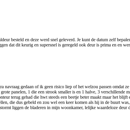
aaldeur besteld en deze werd snel geleverd. Je kunt de datum zelf bepa
en dat dit keurig en supersnel is geregeld ook deur is prima en en wer
tra navraag gedaan of ik geen risico liep of het welzou passen omdat 
t, 2 grote panelen, 1 die een strook smaller is en 1 halve, 3 verschillende
onteur terug gehad die hwt steeds een beetje beter maakt maar het blijft
llen, die dus gebeld en zou wel een keer komen als hij in de buurt was, d
 stormt liggen de bladeren in mijn woonkamer, lelijke waardeloze deur di