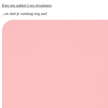
Kies een pakket
Lees ervaringen
...en sluit je vandaag nog aan!