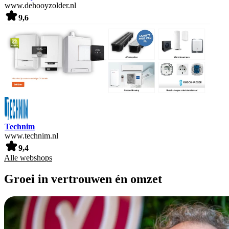
www.dehooyzolder.nl
9,6
Technim
www.technim.nl
9,4
Alle webshops
Groei in vertrouwen én omzet