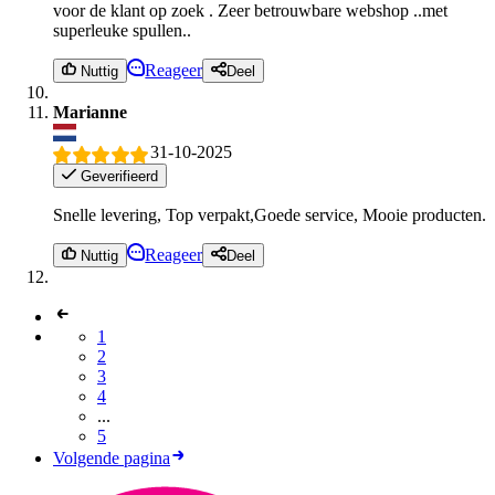
voor de klant op zoek . Zeer betrouwbare webshop ..met
superleuke spullen..
Reageer
Nuttig
Deel
Marianne
31-10-2025
Geverifieerd
Snelle levering, Top verpakt,Goede service, Mooie producten.
Reageer
Nuttig
Deel
1
2
3
4
...
5
Volgende pagina