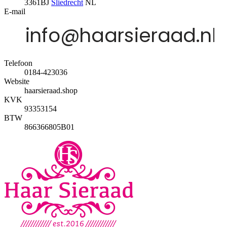
3361BJ
Sliedrecht
NL
E-mail
Telefoon
0184-423036
Website
haarsieraad.shop
KVK
93353154
BTW
866366805B01