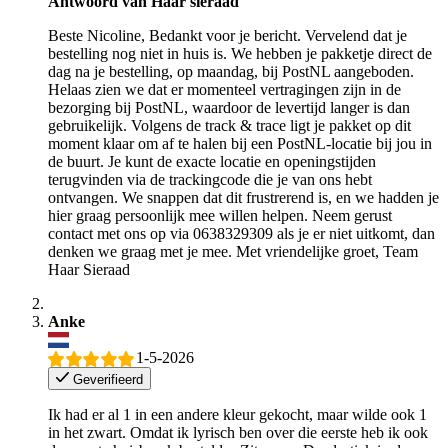
Antwoord van Haar sieraad
Beste Nicoline, Bedankt voor je bericht. Vervelend dat je
bestelling nog niet in huis is. We hebben je pakketje direct de
dag na je bestelling, op maandag, bij PostNL aangeboden.
Helaas zien we dat er momenteel vertragingen zijn in de
bezorging bij PostNL, waardoor de levertijd langer is dan
gebruikelijk. Volgens de track & trace ligt je pakket op dit
moment klaar om af te halen bij een PostNL-locatie bij jou in
de buurt. Je kunt de exacte locatie en openingstijden
terugvinden via de trackingcode die je van ons hebt
ontvangen. We snappen dat dit frustrerend is, en we hadden je
hier graag persoonlijk mee willen helpen. Neem gerust
contact met ons op via 0638329309 als je er niet uitkomt, dan
denken we graag met je mee. Met vriendelijke groet, Team
Haar Sieraad
Anke
1-5-2026
Geverifieerd
Ik had er al 1 in een andere kleur gekocht, maar wilde ook 1
in het zwart. Omdat ik lyrisch ben over die eerste heb ik ook