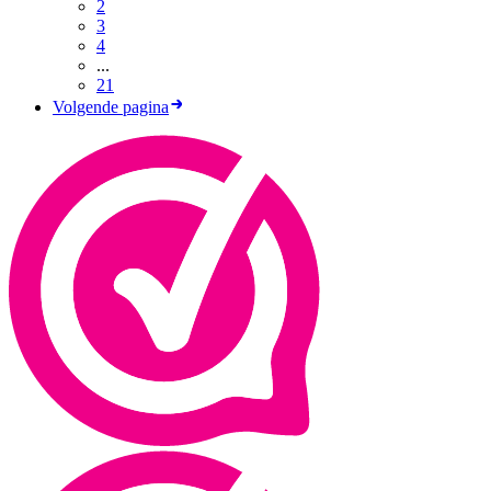
2
3
4
...
21
Volgende pagina