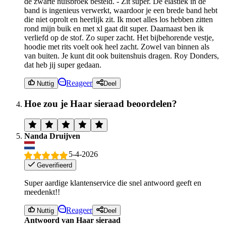
de zwarte huisbroek besteld. - Zit super. De elastiek in de
band is ingenieus verwerkt, waardoor je een brede band hebt
die niet oprolt en heerlijk zit. Ik moet alles los hebben zitten
rond mijn buik en met xl gaat dit super. Daarnaast ben ik
verliefd op de stof. Zo super zacht. Het bijbehorende vestje,
hoodie met rits voelt ook heel zacht. Zowel van binnen als
van buiten. Je kunt dit ook buitenshuis dragen. Roy Donders,
dat heb jij super gedaan.
Reageer
Nuttig
Deel
Hoe zou je Haar sieraad beoordelen?
Nanda Druijven
5-4-2026
Geverifieerd
Super aardige klantenservice die snel antwoord geeft en
meedenkt!!
Reageer
Nuttig
Deel
Antwoord van Haar sieraad