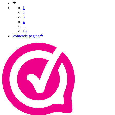
1
2
3
4
...
15
Volgende pagina