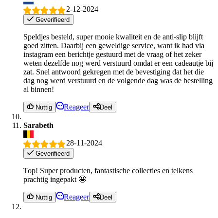
2-12-2024
Geverifieerd
Speldjes besteld, super mooie kwaliteit en de anti-slip blijft
goed zitten. Daarbij een geweldige service, want ik had via
instagram een berichtje gestuurd met de vraag of het zeker
weten dezelfde nog werd verstuurd omdat er een cadeautje bij
zat. Snel antwoord gekregen met de bevestiging dat het die
dag nog werd verstuurd en de volgende dag was de bestelling
al binnen!
Reageer
Nuttig
Deel
Sarabeth
28-11-2024
Geverifieerd
Top! Super producten, fantastische collecties en telkens
prachtig ingepakt 🤩
Reageer
Nuttig
Deel