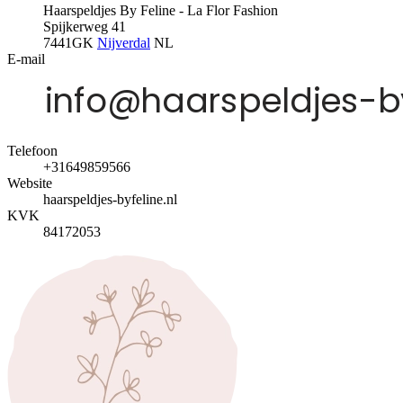
Haarspeldjes By Feline - La Flor Fashion
Spijkerweg 41
7441GK
Nijverdal
NL
E-mail
Telefoon
+31649859566
Website
haarspeldjes-byfeline.nl
KVK
84172053