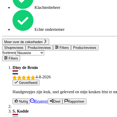
Klachtenbeheer
Echte ondernemer
Meer over de zekerheden
Shopreviews
Productreviews
Filters
Productreviews
Sorteren
Filters
Diny de Bruin
4-8-2026
Geverifieerd
Handgreepjes zijn leuk, snel geleverd en mijn keuken frist er 
Reageer
Nuttig
Deel
Rapporteer
S. Kodde