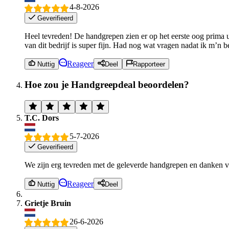
4-8-2026
Geverifieerd
Heel tevreden! De handgrepen zien er op het eerste oog prima u
van dit bedrijf is super fijn. Had nog wat vragen nadat ik m’n b
Reageer
Nuttig
Deel
Rapporteer
Hoe zou je Handgreepdeal beoordelen?
T.C. Dors
5-7-2026
Geverifieerd
We zijn erg tevreden met de geleverde handgrepen en danken v
Reageer
Nuttig
Deel
Grietje Bruin
26-6-2026