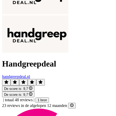
Handgreepdeal
handgreepdeal.nl
De score is:
9,7
De score is:
9,7
|
totaal 48 reviews
|
1 bron
23 reviews in de afgelopen 12 maanden