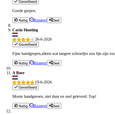
Geverifieerd
Goede grepen.
Reageer
Nuttig
Deel
Carin Hunting
26-6-2026
Geverifieerd
Fijne handgrepen,alleen wat langere schroefjes zou fijn zijn voo
Reageer
Nuttig
Deel
A Boer
19-6-2026
Geverifieerd
Mooie handgreoen, niet duur en snel geleverd. Top!
Reageer
Nuttig
Deel