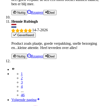
ben er blij mee.
Reageer
Nuttig
Deel
Hennie Rubingh
14-7-2026
Geverifieerd
Product zoals plaatje, goede verpakking, snelle bezorging
en...kleine attentie. Heel tevreden over alles!
Reageer
Nuttig
Deel
1
2
3
4
...
46
Volgende pagina