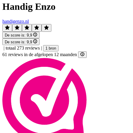
Handig Enzo
handigenzo.nl
De score is:
9,9
De score is:
9,9
|
totaal 273 reviews
|
1 bron
61 reviews in de afgelopen 12 maanden