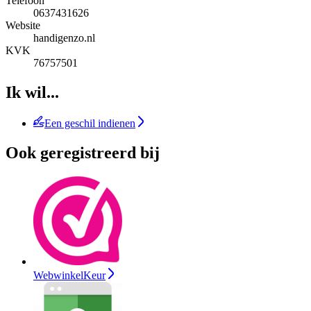
Telefoon
0637431626
Website
handigenzo.nl
KVK
76757501
Ik wil...
Een geschil indienen
Ook geregistreerd bij
WebwinkelKeur