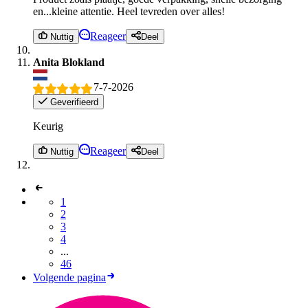
en...kleine attentie. Heel tevreden over alles!
Reageer
Nuttig
Deel
Anita Blokland
7-7-2026
Geverifieerd
Keurig
Reageer
Nuttig
Deel
1
2
3
4
...
46
Volgende pagina