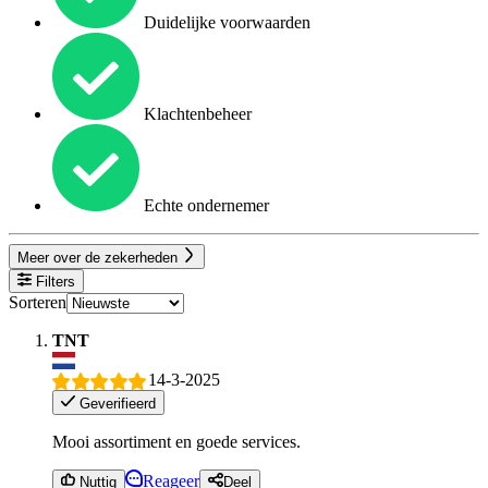
Duidelijke voorwaarden
Klachtenbeheer
Echte ondernemer
Meer over de zekerheden
Filters
Sorteren
TNT
14-3-2025
Geverifieerd
Mooi assortiment en goede services.
Reageer
Nuttig
Deel