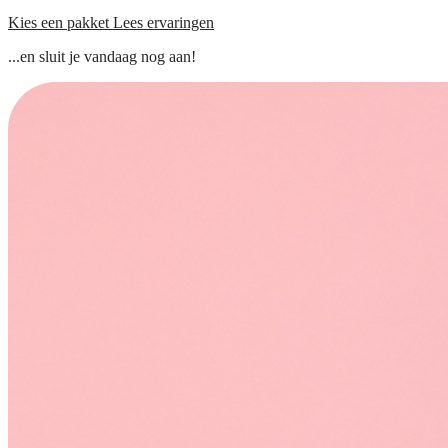
Kies een pakket
Lees ervaringen
...en sluit je vandaag nog aan!