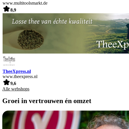
www.multitoolsmarkt.de
8,9
TheeXpress.nl
www.theexpress.nl
9,6
Alle webshops
Groei in vertrouwen én omzet