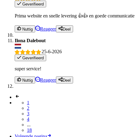
Geverifieerd
Prima website en snelle levering 👍👍 en goede communicatie
Reageer
Nuttig
Deel
Ilona Dalebout
25-6-2026
Geverifieerd
super service!
Reageer
Nuttig
Deel
1
2
3
4
...
18
Volgende pagina