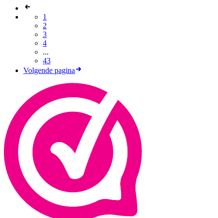
1
2
3
4
...
43
Volgende pagina