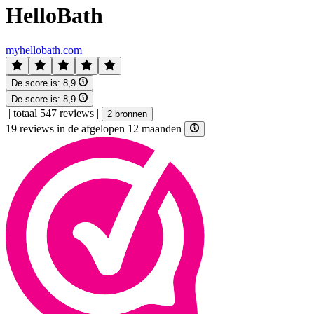
HelloBath
myhellobath.com
De score is:
8,9
De score is:
8,9
|
totaal 547 reviews
|
2 bronnen
19 reviews in de afgelopen 12 maanden