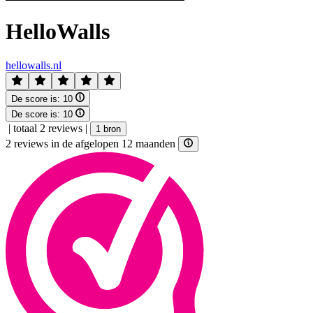
HelloWalls
hellowalls.nl
De score is:
10
De score is:
10
|
totaal 2 reviews
|
1 bron
2 reviews in de afgelopen 12 maanden