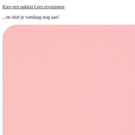
Kies een pakket
Lees ervaringen
...en sluit je vandaag nog aan!