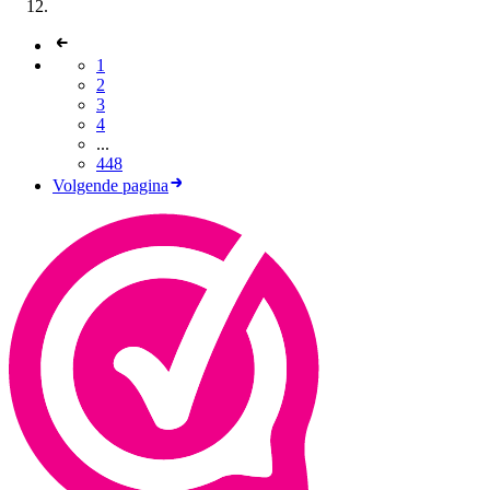
1
2
3
4
...
448
Volgende pagina