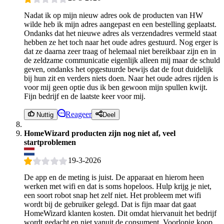
Nadat ik op mijn nieuw adres ook de producten van HW
wilde heb ik mijn adres aangepast en een bestelling geplaatst.
Ondanks dat het nieuwe adres als verzendadres vermeld staat
hebben ze het toch naar het oude adres gestuurd. Nog erger is
dat ze daarna zeer traag of helemaal niet bereikbaar zijn en in
de zeldzame communicatie eigenlijk alleen mij maar de schuld
geven, ondanks het opgestuurde bewijs dat de fout duidelijk
bij hun zit en verders niets doen. Naar het oude adres rijden is
voor mij geen optie dus ik ben gewoon mijn spullen kwijt.
Fijn bedrijf en de laatste keer voor mij.
Reageer
Nuttig
Deel
HomeWizard producten zijn nog niet af, veel
startproblemen
19-3-2026
De app en de meting is juist. De apparaat en hierom heen
werken met wifi en dat is soms hopeloos. Hulp krijg je niet,
een soort robot snap het zelf niet. Het probleem met wifi
wordt bij de gebruiker gelegd. Dat is fijn maar dat gaat
HomeWizard klanten kosten. Dit omdat hiervanuit het bedrijf
wordt gedacht en niet vanuit de consument. Voorlopig koop