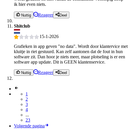
ik hier even niets.
Reageer
Nuttig
Deel
Shitclub
15-1-2026
Grafieken in app geven "no data". Wordt door klantervice met
kluitje in riet gestuurd. Kan zelf aantonen dat de fout in hun
software zit. Dan hoor je niets meer, maar plotseling is er een
software app update. Dit is GEEN klantenservice.
Reageer
Nuttig
Deel
1
2
3
4
...
23
Volgende pagina