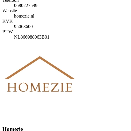
Telefoon
0680227599
Website
homezie.nl
KVK
95068600
BTW
NL866988063B01
Homezie