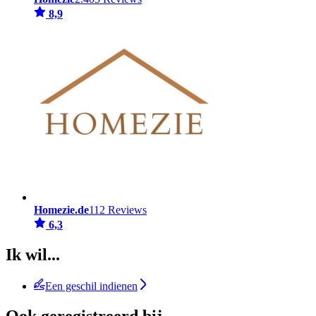
8,9
Homezie.de
112 Reviews
6,3
Ik wil...
Een geschil indienen
Ook geregistreerd bij