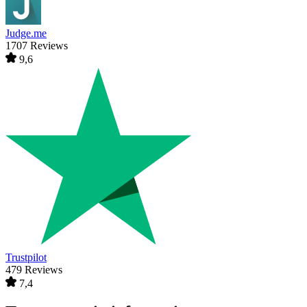
Judge.me
1707 Reviews
9,6
Trustpilot
479 Reviews
7,4