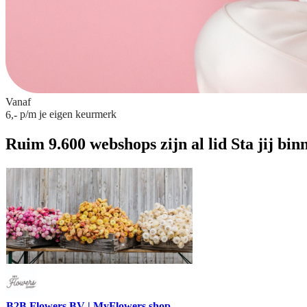
Vanaf
p/m
je eigen keurmerk
6,-
Ruim 9.600 webshops zijn al lid
Sta jij bin
B2B Flowers BV | MyFlowers.shop