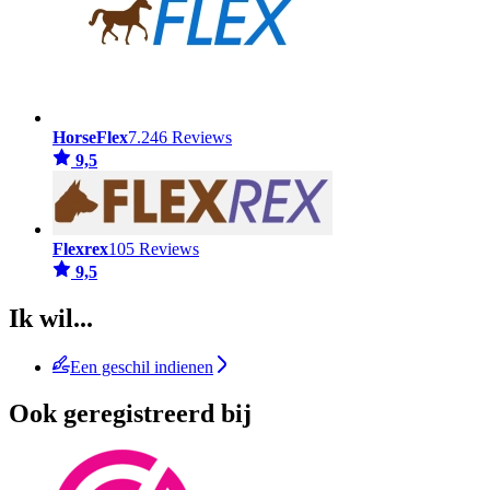
HorseFlex
7.246 Reviews
9,5
Flexrex
105 Reviews
9,5
Ik wil...
Een geschil indienen
Ook geregistreerd bij