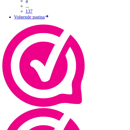
4
...
137
Volgende pagina