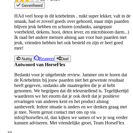
Geverifieerd
HAd veel hoop in dit kriebelmix , ruikt super lekker, valt in de
smaak, had er zoveel goeds over gehoord, maar mijn paarden
blijven jeuk hebben en schuren (ondanks, aangepast
voerbeleid, dekens, hooi, detox lever, en microbioom darm...)
Ik raad het andere mensen alsnog aan voor hun paarden met
jeuk, vrienden hebben het ook besteld en zijn er heel goed
mee!
Reageer
Nuttig
Deel
Antwoord van HorseFlex
Bedankt voor je uitgebreide review. Jammer om te horen dat
de Kriebelmix bij jouw paarden niet het gewenste resultaat
heeft gegeven, ondanks alle maatregelen die je al hebt
genomen. We begrijpen dat dit teleurstellend is. Tegelijkertijd
waarderen we het enorm dat je ook deelt dat je positieve
ervaringen van anderen kent en het product alsnog
aanbeveelt. Iedere situatie is anders en we denken graag met
je mee. Neem gerust contact met ons op via
info@horseflex.nl, dan kijken we samen of we je nog verder
kunnen adviseren. Met vriendelijke groet, Team HorseFlex