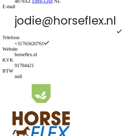
4879AZ
Etten-Leur
NL
E-mail
Telefoon
+31765620761
Website
horseflex.nl
KVK
91704421
BTW
null