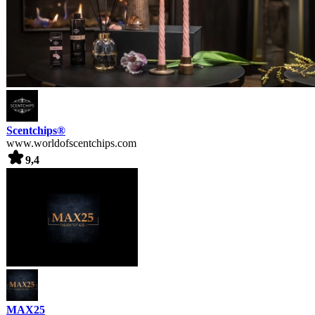
Scentchips®
www.worldofscentchips.com
9,4
MAX25