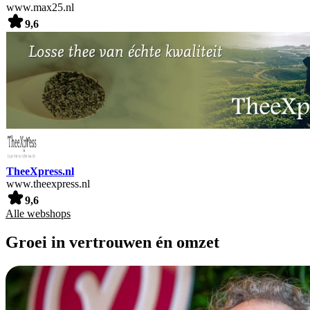
www.max25.nl
9,6
TheeXpress.nl
www.theexpress.nl
9,6
Alle webshops
Groei in vertrouwen én omzet