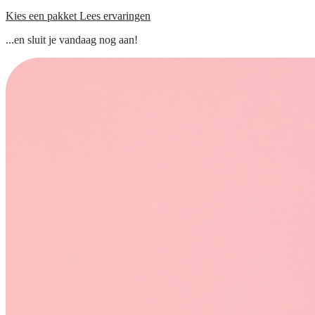
Kies een pakket
Lees ervaringen
...en sluit je vandaag nog aan!