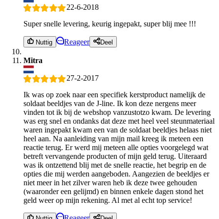
22-6-2018
Super snelle levering, keurig ingepakt, super blij mee !!!
Reageer
Nuttig
Deel
Mitra
27-2-2017
Ik was op zoek naar een specifiek kerstproduct namelijk de
soldaat beeldjes van de J-line. Ik kon deze nergens meer
vinden tot ik bij de webshop vanzustotzo kwam. De levering
was erg snel en ondanks dat deze met heel veel steunmateriaal
waren ingepakt kwam een van de soldaat beeldjes helaas niet
heel aan. Na aanleiding van mijn mail kreeg ik meteen een
reactie terug. Er werd mij meteen alle opties voorgelegd wat
betreft vervangende producten of mijn geld terug. Uiteraard
was ik ontzettend blij met de snelle reactie, het begrip en de
opties die mij werden aangeboden. Aangezien de beeldjes er
niet meer in het zilver waren heb ik deze twee gehouden
(waaronder een gelijmd) en binnen enkele dagen stond het
geld weer op mijn rekening. Al met al echt top service!
Reageer
Nuttig
Deel