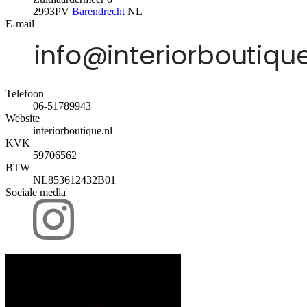
2993PV
Barendrecht
NL
E-mail
Telefoon
06-51789943
Website
interiorboutique.nl
KVK
59706562
BTW
NL853612432B01
Sociale media