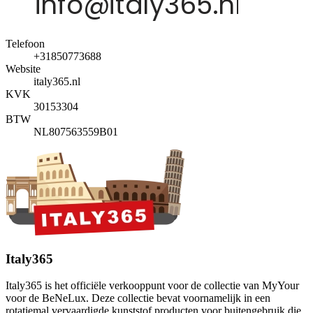
Telefoon
+31850773688
Website
italy365.nl
KVK
30153304
BTW
NL807563559B01
Italy365
Italy365 is het officiële verkooppunt voor de collectie van MyYour
voor de BeNeLux. Deze collectie bevat voornamelijk in een
rotatiemal vervaardigde kunststof producten voor buitengebruik die