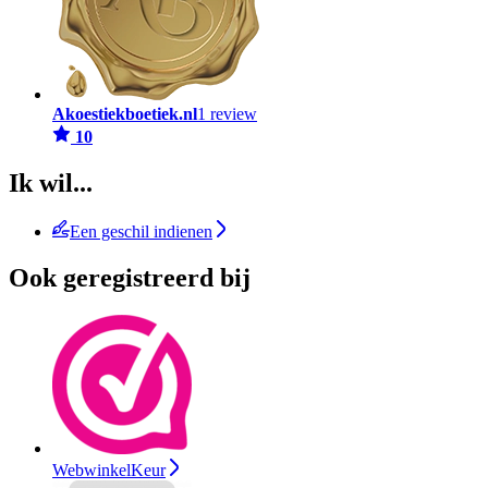
Akoestiekboetiek.nl
1 review
10
Ik wil...
Een geschil indienen
Ook geregistreerd bij
WebwinkelKeur