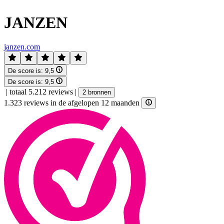
JANZEN
janzen.com
De score is:
9,5
De score is:
9,5
|
totaal 5.212 reviews
|
2 bronnen
1.323 reviews in de afgelopen 12 maanden