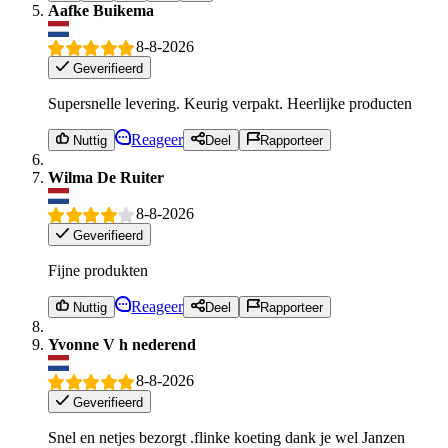
Aafke Buikema
8-8-2026
Geverifieerd
Supersnelle levering. Keurig verpakt. Heerlijke producten
Reageer
Nuttig
Deel
Rapporteer
Wilma De Ruiter
8-8-2026
Geverifieerd
Fijne produkten
Reageer
Nuttig
Deel
Rapporteer
Yvonne V h nederend
8-8-2026
Geverifieerd
Snel en netjes bezorgt .flinke koeting dank je wel Janzen