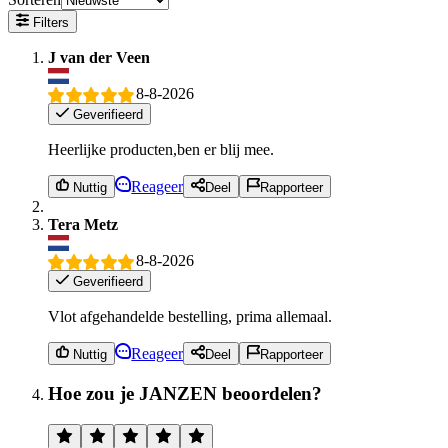
Filters
J van der Veen
8-8-2026
Geverifieerd
Heerlijke producten,ben er blij mee.
Reageer
Nuttig
Deel
Rapporteer
Tera Metz
8-8-2026
Geverifieerd
Vlot afgehandelde bestelling, prima allemaal.
Reageer
Nuttig
Deel
Rapporteer
Hoe zou je JANZEN beoordelen?