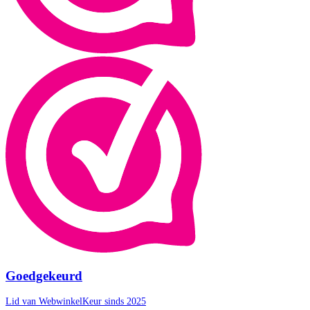
Goedgekeurd
Lid van WebwinkelKeur sinds 2025