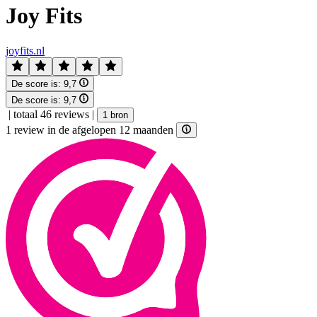
Joy Fits
joyfits.nl
De score is:
9,7
De score is:
9,7
|
totaal 46 reviews
|
1 bron
1 review in de afgelopen 12 maanden