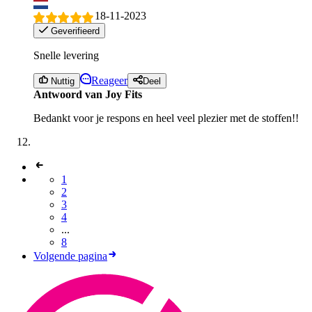
18-11-2023
Geverifieerd
Snelle levering
Reageer
Nuttig
Deel
Antwoord van Joy Fits
Bedankt voor je respons en heel veel plezier met de stoffen!!
1
2
3
4
...
8
Volgende pagina