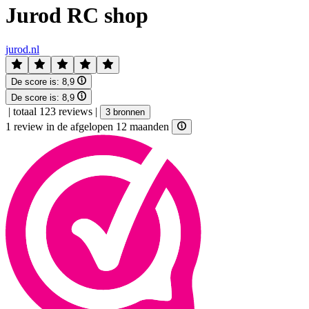
Jurod RC shop
jurod.nl
De score is:
8,9
De score is:
8,9
|
totaal 123 reviews
|
3 bronnen
1 review in de afgelopen 12 maanden