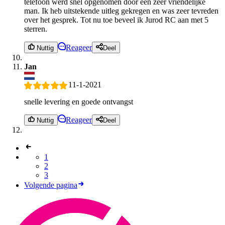
telefoon werd snel opgenomen door een zeer vriendelijke
man. Ik heb uitstekende uitleg gekregen en was zeer tevreden
over het gesprek. Tot nu toe beveel ik Jurod RC aan met 5
sterren.
Reageer
Nuttig
Deel
Jan
11-1-2021
snelle levering en goede ontvangst
Reageer
Nuttig
Deel
1
2
3
Volgende pagina