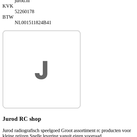
jurod.nl
KVK
52260178
BTW
NL001511824B41
Jurod RC shop
Jurod radiografisch speelgoed Groot assortiment rc producten voor
kleine prijzen Snelle levering vanuit eigen voorraad