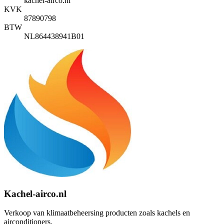
kachel-airco.nl
KVK
87890798
BTW
NL864438941B01
Kachel-airco.nl
Verkoop van klimaatbeheersing producten zoals kachels en
airconditioners.