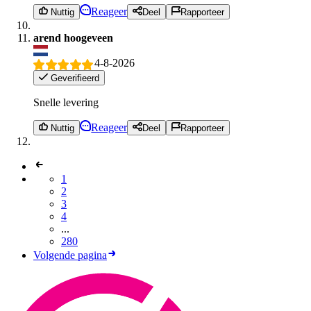
Reageer
Nuttig
Deel
Rapporteer
arend hoogeveen
4-8-2026
Geverifieerd
Snelle levering
Reageer
Nuttig
Deel
Rapporteer
1
2
3
4
...
280
Volgende pagina